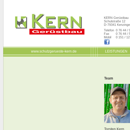
KERN Gerüstbau
Schulstraße 12
D-79341 Kenzinge
Telefon
0 76 44 / 
Fax
0 76 44 / 
Mobil
0 151 / 12
www.schutzgerueste-kern.de
LEISTUNGEN
Team
Torsten Kern